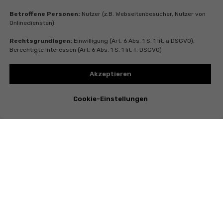
Betroffene Personen:
Nutzer (z.B. Webseitenbesucher, Nutzer von
Onlinediensten).
Rechtsgrundlagen:
Einwilligung (Art. 6 Abs. 1 S. 1 lit. a DSGVO),
Berechtigte Interessen (Art. 6 Abs. 1 S. 1 lit. f. DSGVO)
Akzeptieren
Cookie-Einstellungen
Instagram
Telegram
Whatsapp
Youtube