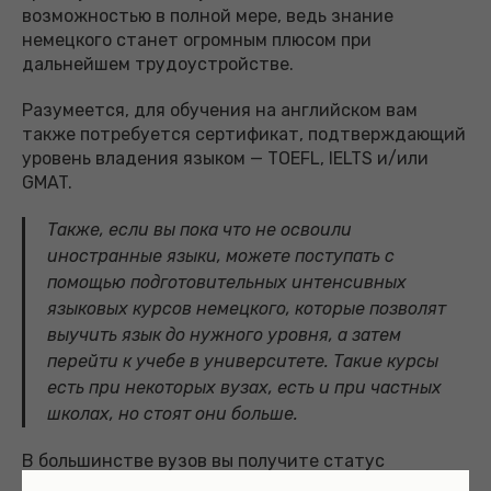
возможностью в полной мере, ведь знание
немецкого станет огромным плюсом при
дальнейшем трудоустройстве.
Разумеется, для обучения на английском вам
также потребуется сертификат, подтверждающий
уровень владения языком — TOEFL, IELTS и/или
GMAT.
Также, если вы пока что не освоили
иностранные языки, можете поступать с
помощью подготовительных интенсивных
языковых курсов немецкого, которые позволят
выучить язык до нужного уровня, а затем
перейти к учебе в университете. Такие курсы
есть при некоторых вузах, есть и при частных
школах, но стоят они больше.
В большинстве вузов вы получите статус
студента с самого начала прохождения языковых