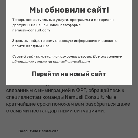
рабочих дней. А разрешение на работу будут
Мы обновили сайт!
давать и участникам подготовительных к учебе
курсов – то есть обучающимся языковых курсов
Теперь все актуальные услуги, программы и материалы
при ВУЗе и Штудиенколлег.
доступны на нашей новой платформе:
nemusli-consult.com
У студентов частных языковых курсов также
Здесь вы найдете самую свежую информацию и сможете
появляется право на работу 20 часов в неделю –
пройти вводный шаг.
ранее у них был полный запрет на подработку.
Старый сайт остается как архивная версия. Все актуальные
обновления только на nemusli-consult.com
Перейти на новый сайт
Если вам необходима помощь по вопросам,
связанным с иммиграцией в ФРГ, обращайтесь к
специалистам команды
Nemusli Consult
. Мы в
кратчайшие сроки поможем вам разобраться даже
с самыми нестандартными ситуациями.
Валентина Васильева