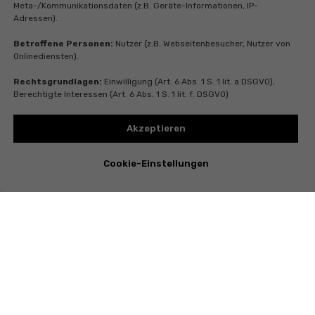
Meta-/Kommunikationsdaten (z.B. Geräte-Informationen, IP-
Adressen).
Betroffene Personen:
Nutzer (z.B. Webseitenbesucher, Nutzer von
Onlinediensten).
Rechtsgrundlagen:
Einwilligung (Art. 6 Abs. 1 S. 1 lit. a DSGVO),
Berechtigte Interessen (Art. 6 Abs. 1 S. 1 lit. f. DSGVO)
Akzeptieren
Cookie-Einstellungen
Instagram
Telegram
Whatsapp
Youtube