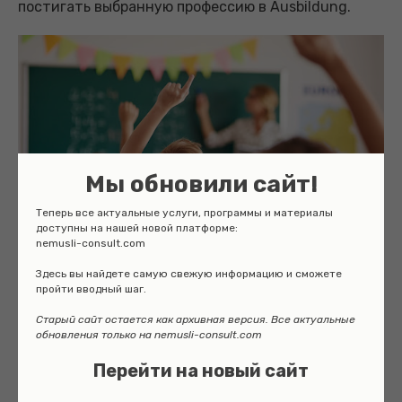
постигать выбранную профессию в Ausbildung.
Мы обновили сайт!
Теперь все актуальные услуги, программы и материалы
доступны на нашей новой платформе:
nemusli-consult.com
Здесь вы найдете самую свежую информацию и сможете
пройти вводный шаг.
Обучение в Gymnasium рассчитано на 9 лет.
Старый сайт остается как архивная версия. Все актуальные
Завершенные 12 классов дают право на аттестат
обновления только на nemusli-consult.com
Fachhochschulreife, который открывает учащимся
двери в ВУЗы, направленные на изучение
Перейти на новый сайт
прикладных наук.