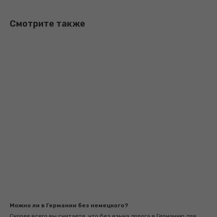
Смотрите также
Можно ли в Германии без немецкого?
Скорее всего вы считаете, что без языка дорога в Германию для