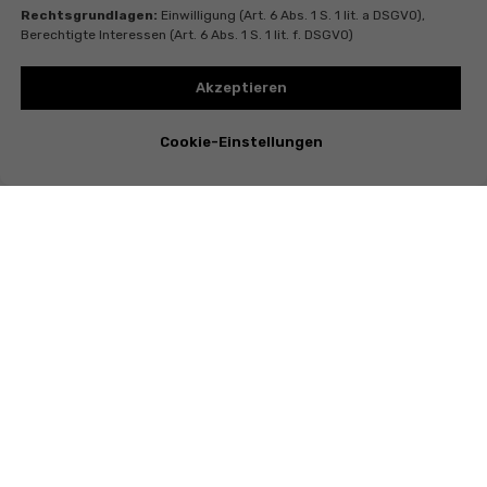
Rechtsgrundlagen:
Einwilligung (Art. 6 Abs. 1 S. 1 lit. a DSGVO),
Berechtigte Interessen (Art. 6 Abs. 1 S. 1 lit. f. DSGVO)
Akzeptieren
Cookie-Einstellungen
Instagram
Telegram
Whatsapp
Youtube
Valentina Vasileva
Egelseestr. 35 , 96050 Bamberg , Germany, Steuer-Nr. DE357514487