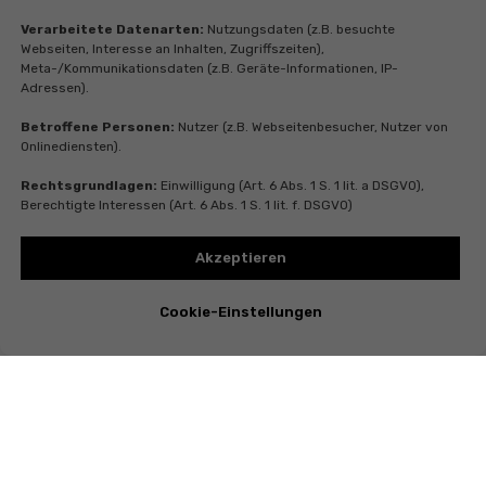
Verarbeitete Datenarten:
Nutzungsdaten (z.B. besuchte
Webseiten, Interesse an Inhalten, Zugriffszeiten),
Meta-/Kommunikationsdaten (z.B. Geräte-Informationen, IP-
Adressen).
Betroffene Personen:
Nutzer (z.B. Webseitenbesucher, Nutzer von
Onlinediensten).
Rechtsgrundlagen:
Einwilligung (Art. 6 Abs. 1 S. 1 lit. a DSGVO),
Berechtigte Interessen (Art. 6 Abs. 1 S. 1 lit. f. DSGVO)
Akzeptieren
Cookie-Einstellungen
Instagram
Telegram
Whatsapp