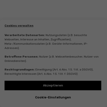
Cookies verwalten
Verarbeitete Datenarten:
Nutzungsdaten (z.B. besuchte
Webseiten, Interesse an Inhalten, Zugriffszeiten),
Meta-/Kommunikationsdaten (z.B. Geräte-Informationen, IP-
Adressen).
Как найти работу в Германии
В этой статье делимся с вами алгоритмом поиска и рассказываем о
Betroffene Personen:
Nutzer (z.B. Webseitenbesucher, Nutzer von
возможных нюансах.
Onlinediensten).
Rechtsgrundlagen:
Einwilligung (Art. 6 Abs. 1 S. 1 lit. a DSGVO),
Berechtigte Interessen (Art. 6 Abs. 1 S. 1 lit. f. DSGVO)
Akzeptieren
Cookie-Einstellungen