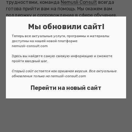
трудностями, команда
Nemusli Consult
всегда
готова прийти вам на помощь. Мы окажем вам
поддержку и сопровождение в сфере обучения,
работы и прочих важных сферах жизни в новой
Мы обновили сайт!
стране.
Теперь все актуальные услуги, программы и материалы
доступны на нашей новой платформе:
nemusli-consult.com
Валентина Васильева
Здесь вы найдете самую свежую информацию и сможете
пройти вводный шаг.
02.05.2024
НЕМЕЦКИЙ ЯЗЫК
Старый сайт остается как архивная версия. Все актуальные
обновления только на nemusli-consult.com
Смотрите также
Перейти на новый сайт