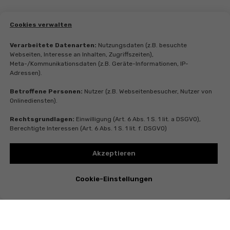
Cookies verwalten
Verarbeitete Datenarten:
Nutzungsdaten (z.B. besuchte
Webseiten, Interesse an Inhalten, Zugriffszeiten),
Meta-/Kommunikationsdaten (z.B. Geräte-Informationen, IP-
Adressen).
Betroffene Personen:
Nutzer (z.B. Webseitenbesucher, Nutzer von
Onlinediensten).
Rechtsgrundlagen:
Einwilligung (Art. 6 Abs. 1 S. 1 lit. a DSGVO),
Berechtigte Interessen (Art. 6 Abs. 1 S. 1 lit. f. DSGVO)
Akzeptieren
Cookie-Einstellungen