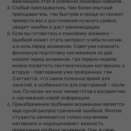
важнейший этап в освоении языковых навыков.
Слабый преподаватель. Чем более опытный
преподаватель, тем быстрее и проще он сможет
привести вас к достижению нужного уровня,
увидит ошибки и даст рекомендации.
Если вы готовитесь к языковому экзамену –
ошибкой может стать экспресс-учеба по ночам
и в ночь перед экзаменом. Советуем начинать
финальную подготовку как минимум за две
недели перед экзаменом, где первую неделю
можно посвятить систематизации материала, а
вторую – повторению уже пройденных тем.
Считается, что самое полезное время для
занятий, в особенности для повторений – после
сна. По ночам же мозг менее готов к восприятию
и заучиванию новой информации.
Пренебрежение пробными экзаменами является
еще одной распространенной ошибкой. Многие
студенты занимаются только изучением
материала и недооценивают важность
проведения пробных экзаменов. Они, в свою