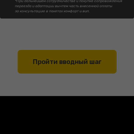
*При дальнейшем сотрудничестве и покупке сопровождения
переезда и адаптации вычтем часть внесенной оплаты
за консультацию в пакетах комфорт и вип.
Пройти вводный шаг