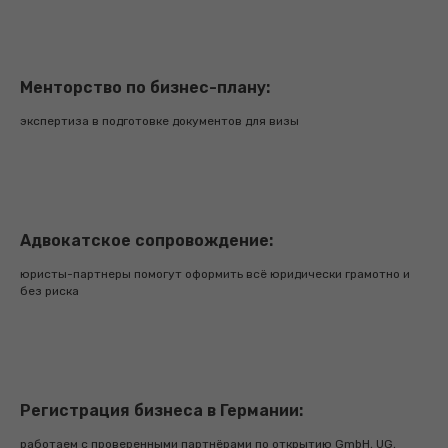
для подачи
подготовим биографию по стандартам
посольства с переводом на немецкий язык
Менторство по бизнес-плану:
памятка по пополнению
экспертиза в подготовке документов для визы
блокированного счета и страховки
Стоимость:
€1690
Подробнее...
Адвокатское сопровождение:
юристы-партнеры помогут оформить всё юридически грамотно и
без риска
Комфорт
(
визовое сопровождение +
подача на ВНЖ в Германии с
личным специалистом
)
Регистрация бизнеса в Германии:
сформируем стратегию подачи на
выбранный тип визы
работаем с проверенными партнёрами по открытию GmbH, UG,