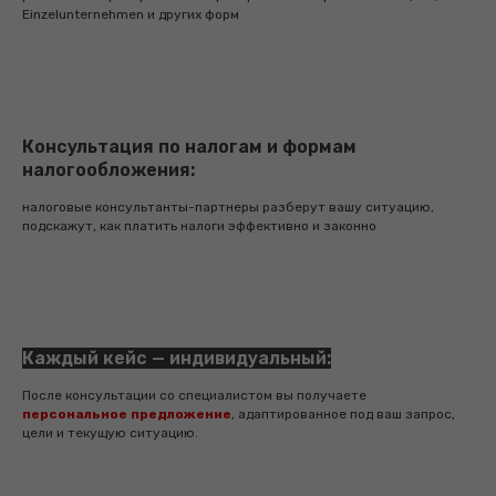
Einzelunternehmen и других форм
сопроводим процесс сбора документов
для подачи
подготовим биографию по стандартам
посольства с переводом на немецкий язык
Консультация по налогам и формам
проведем консультацию с
налогообложения:
основательницей агентства
Валентиной (до 45 минут)
налоговые консультанты-партнеры разберут вашу ситуацию,
подскажут, как платить налоги эффективно и законно
Стоимость:
€1990
Подробнее...
Каждый кейс — индивидуальный:
После консультации со специалистом вы получаете
VIP
персональное предложение
, адаптированное под ваш запрос,
(визовое сопровождение + ВНЖ +
цели и текущую ситуацию.
сопровождение 3-х месяцев в Германии
с личным специалистом)