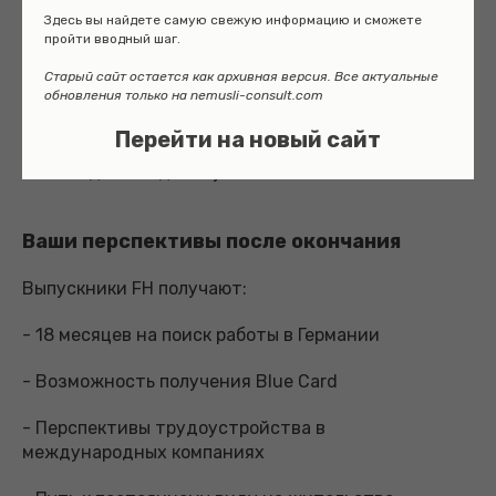
Здесь вы найдете самую свежую информацию и сможете
3. Изучайте язык еще до приезда в Германию
пройти вводный шаг.
4. Участвуйте в онлайн-мероприятиях выбранных
Старый сайт остается как архивная версия. Все актуальные
обновления только на nemusli-consult.com
университетов
Перейти на новый сайт
5. Подготовьте индивидуальное мотивационное
письмо для каждого вуза
Ваши перспективы после окончания
Выпускники FH получают:
- 18 месяцев на поиск работы в Германии
- Возможность получения Blue Card
- Перспективы трудоустройства в
международных компаниях