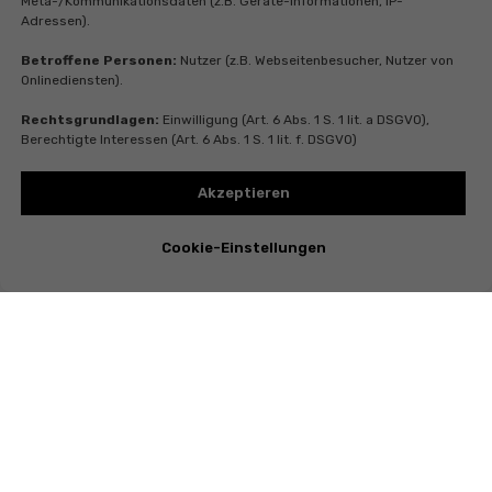
Meta-/Kommunikationsdaten (z.B. Geräte-Informationen, IP-
Adressen).
Betroffene Personen:
Nutzer (z.B. Webseitenbesucher, Nutzer von
Onlinediensten).
Rechtsgrundlagen:
Einwilligung (Art. 6 Abs. 1 S. 1 lit. a DSGVO),
Berechtigte Interessen (Art. 6 Abs. 1 S. 1 lit. f. DSGVO)
Akzeptieren
Cookie-Einstellungen
Instagram
Telegram
Whatsapp
Youtube