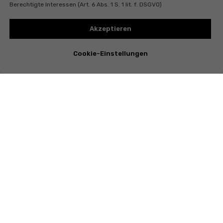
Berechtigte Interessen (Art. 6 Abs. 1 S. 1 lit. f. DSGVO)
Akzeptieren
Cookie-Einstellungen
Instagram
Telegram
Whatsapp
Youtube
Valentina Vasileva
Egelseestr. 35 , 96050 Bamberg , Germany, Steuer-Nr. DE357514487
Impressum
/
Leitbild
/
Datenschutz