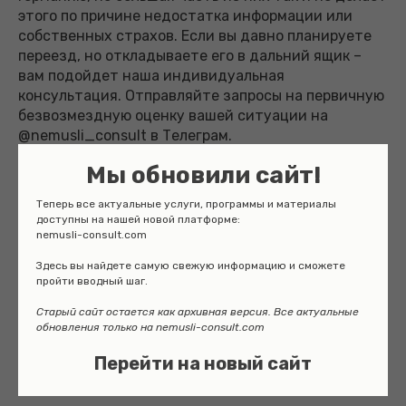
этого по причине недостатка информации или
собственных страхов. Если вы давно планируете
переезд, но откладываете его в дальний ящик –
вам подойдет наша индивидуальная
консультация. Отправляйте запросы на первичную
безвозмездную оценку вашей ситуации на
@nemusli_consult в Телеграм.
Мы обновили сайт!
Теперь все актуальные услуги, программы и материалы
доступны на нашей новой платформе:
Команда
Nemusli Consult
всегда готова прийти вам
nemusli-consult.com
на помощь, какими бы ни были ваши
Здесь вы найдете самую свежую информацию и сможете
обстоятельства.
пройти вводный шаг.
Старый сайт остается как архивная версия. Все актуальные
обновления только на nemusli-consult.com
Валентина Васильева
Перейти на новый сайт
17.07.2023
ПРОЧИЕ ПРОГРАММЫ ПЕРЕЕЗДА