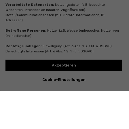
Verarbeitete Datenarten:
Nutzungsdaten (z.B. besuchte
Webseiten, Interesse an Inhalten, Zugriffszeiten),
Meta-/Kommunikationsdaten (z.B. Geräte-Informationen, IP-
Adressen).
Betroffene Personen:
Nutzer (z.B. Webseitenbesucher, Nutzer von
Onlinediensten).
Rechtsgrundlagen:
Einwilligung (Art. 6 Abs. 1 S. 1 lit. a DSGVO),
Berechtigte Interessen (Art. 6 Abs. 1 S. 1 lit. f. DSGVO)
Akzeptieren
Cookie-Einstellungen
Instagram
Telegram
Whatsapp
Youtube