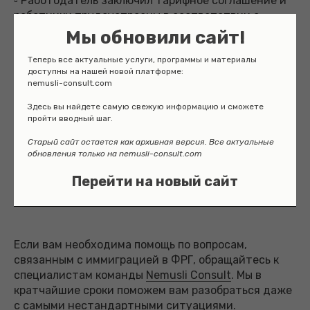
▫️ Работодатель заключил тарифное соглашение и
работники трудоустроены в соответствии с
действующими тарифными условиями.
Мы обновили сайт!
Теперь все актуальные услуги, программы и материалы
▫️ Работодатель обязуется полностью возмещать
доступны на нашей новой платформе:
необходимые расходы на поездку.
nemusli-consult.com
▫️ Планируемое трудоустройство не превышает
Здесь вы найдете самую свежую информацию и сможете
пройти вводный шаг.
восьми месяцев в течение 12 месяцев.
Старый сайт остается как архивная версия. Все актуальные
▫️ Еженедельное рабочее время составляет не
обновления только на nemusli-consult.com
менее 30 часов.
Перейти на новый сайт
Если вам необходима помощь по вопросам,
связанным с иммиграцией в ФРГ, обращайтесь к
специалистам команды
Nemusli Consult
. Мы в
кратчайшие сроки поможем вам разобраться даже
с самыми нестандартными ситуациями.