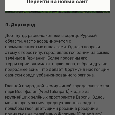
Перейти на новый сайт
4. Дортмунд
Дортмунд, расположенный в сердце Рурской
области, часто ассоциируется с
промышленностью и шахтами. Однако вопреки
этому стереотипу, город является одним из самых
зелёных в Германии. Более половины его
территории занимают парки, леса, озёра и другие
природные зоны, что делает Дортмунд настоящим
оазисом среди урбанизированного региона.
Главной природной жемчужиной города считается
парк Вестфален (Westfalenpark) – одно из
крупнейших зелёных пространств Европы. Здесь
можно прогуляться среди ухоженных садов,
полюбоваться цветущими розами в розарии и
подняться на телебашню Флориан (Florianturm),