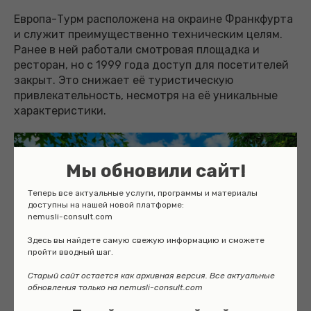
Европа-Турм расположена на окраине Франкфурта
и служит преимущественно техническим целям.
Ранее в ней работали смотровая площадка и
ресторан, но с 1999 года доступ для посетителей
закрыт. Это снижает её туристическую
привлекательность, несмотря на её уникальные
характеристики.
Мы обновили сайт!
Теперь все актуальные услуги, программы и материалы
доступны на нашей новой платформе:
nemusli-consult.com
Здесь вы найдете самую свежую информацию и сможете
пройти вводный шаг.
Старый сайт остается как архивная версия. Все актуальные
обновления только на nemusli-consult.com