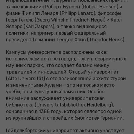
и преподавателей – лауреаты Нобелевских премий,
такие как химик Роберт Бунзен (Robert Bunsen) и
физик Филипп Ленард (Philipp Lenard), философы
Георг Гегель (Georg Wilhelm Friedrich Hegel) и Карл
Ясперс (Karl Jaspers), а также выдающиеся
политики, например, первый федеральный
президент Германии Теодор Хойс (Theodor Heuss).
Кампусы университета расположены как в
историческом центре города, так и в современных
научных парках, что создаёт баланс между
традицией и инновацией. Старый университет
(Alte Universität) с его великолепной архитектурой
и знаменитыми Аулами – это не только место
учёбы, но и культурный памятник. Особое
внимание заслуживает университетская
библиотека (Universitätsbibliothek Heidelberg),
основанная в 1388 году, которая является одной
из крупнейших и старейших библиотек Германии.
Гейдельбергский университет активно участвует