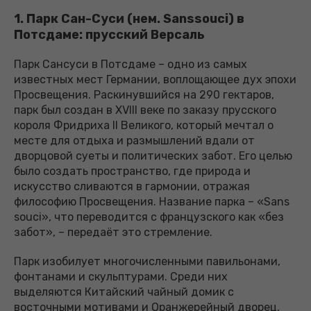
1. Парк Сан-Суси (нем. Sanssouci) в
Потсдаме: прусский Версаль
Парк Сансуси в Потсдаме – одно из самых
известных мест Германии, воплощающее дух эпохи
Просвещения. Раскинувшийся на 290 гектаров,
парк был создан в XVIII веке по заказу прусского
короля Фридриха II Великого, который мечтал о
месте для отдыха и размышлений вдали от
дворцовой суеты и политических забот. Его целью
было создать пространство, где природа и
искусство сливаются в гармонии, отражая
философию Просвещения. Название парка – «Sans
souci», что переводится с французского как «без
забот», – передаёт это стремление.
Парк изобилует многочисленными павильонами,
фонтанами и скульптурами. Среди них
выделяются Китайский чайный домик с
восточными мотивами и Оранжерейный дворец,