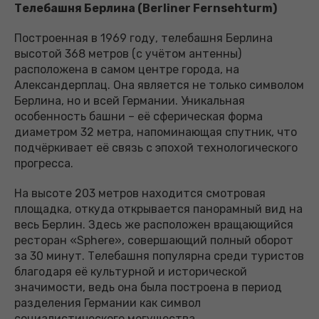
Телебашня Берлина (Berliner Fernsehturm)
Построенная в 1969 году, телебашня Берлина
высотой 368 метров (с учётом антенны)
расположена в самом центре города, на
Александерплац. Она является не только символом
Берлина, но и всей Германии. Уникальная
особенность башни – её сферическая форма
диаметром 32 метра, напоминающая спутник, что
подчёркивает её связь с эпохой технологического
прогресса.
На высоте 203 метров находится смотровая
площадка, откуда открывается панорамный вид на
весь Берлин. Здесь же расположен вращающийся
ресторан «Sphere», совершающий полный оборот
за 30 минут. Телебашня популярна среди туристов
благодаря её культурной и исторической
значимости, ведь она была построена в период
разделения Германии как символ
социалистического могущества.