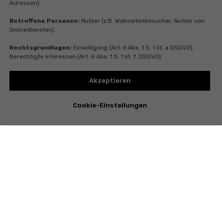
Adressen).
Betroffene Personen:
Nutzer (z.B. Webseitenbesucher, Nutzer von
Onlinediensten).
Rechtsgrundlagen:
Einwilligung (Art. 6 Abs. 1 S. 1 lit. a DSGVO),
Berechtigte Interessen (Art. 6 Abs. 1 S. 1 lit. f. DSGVO)
Akzeptieren
Cookie-Einstellungen
Instagram
Telegram
Whatsapp
Youtube