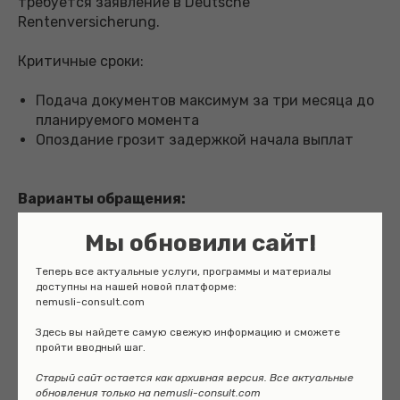
требуется заявление в Deutsche
Rentenversicherung.
Критичные сроки:
Подача документов максимум за три месяца до
планируемого момента
Опоздание грозит задержкой начала выплат
Варианты обращения:
Личный визит в офис
Мы обновили сайт!
Почтовая отправка
Теперь все актуальные услуги, программы и материалы
Электронная подача через официальный портал
доступны на нашей новой платформе:
nemusli-consult.com
Здесь вы найдете самую свежую информацию и сможете
Суровая действительность для приезжих
пройти вводный шаг.
Жёсткая правда:
переселившись в зрелые годы, на
Старый сайт остается как архивная версия. Все актуальные
достойное обеспечение рассчитывать сложно.
обновления только на nemusli-consult.com