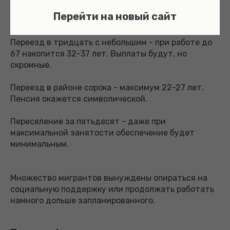
Перейти на новый сайт
Реалистичные сценарии:
Переезд в тридцать с небольшим - при работе до
67 накопится 32-37 лет. Выплаты будут, но
скромные.
Переезд в районе сорока - максимум 22-27 лет.
Пенсия окажется символической.
Переселение за пятьдесят - даже при
максимальной занятости обеспечение будет
минимальным.
Множество мигрантов вынуждены опираться на
социальную поддержку или продолжать работать
намного дольше запланированного.