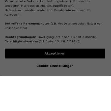
Verarbeitete Datenarten:
Nutzungsdaten (z.B. besuchte
Webseiten, Interesse an Inhalten, Zugriffszeiten),
Meta-/Kommunikationsdaten (z.B. Geräte-Informationen, IP-
Adressen).
Betroffene Personen:
Nutzer (z.B. Webseitenbesucher, Nutzer von
Onlinediensten).
Rechtsgrundlagen:
Einwilligung (Art. 6 Abs. 1 S. 1 lit. a DSGVO),
Berechtigte Interessen (Art. 6 Abs. 1 S. 1 lit. f. DSGVO)
Akzeptieren
Cookie-Einstellungen
Instagram
Telegram
Whatsapp
Youtube