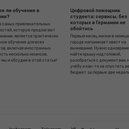
е ли обучение в
Цифровой помощник
нии?
студента: сервисы, без
которых в Германии не
з самых привлекательных
обойтись
остей, которую предлагают
рмании, является практически
Первый месяц жизни в немец
ное обучение для всех
городе напоминает квест на
ов, включая иностранных.
выживание. Нужно одноврем
есть несколько нюансов,
найти крышу над головой,
 мы и обсудим в этой статье!
разобраться с документами, 
учёбу и как-то не спустить в
бюджет за первые две недели