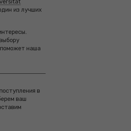
versität
 один из лучших
интересы.
 выбору
м поможет наша
поступления в
берем ваш
оставим