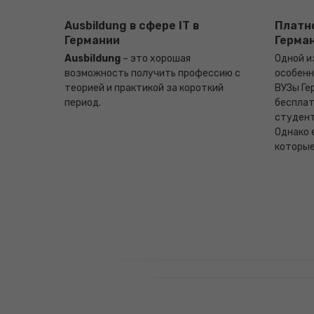
Ausbildung в сфере IT в
Платно
Германии
Герма
Ausbildung
– это хорошая
Одной и
возможность получить профессию с
особенн
теорией и практикой за короткий
ВУЗы Ге
период.
бесплат
студент
Однако 
которые