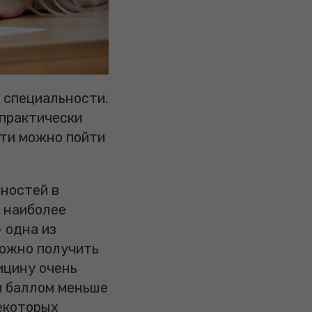
 специальности.
 практически
сти можно пойти
ьностей в
м наиболее
 одна из
можно получить
ицину очень
м баллом меньше
некоторых