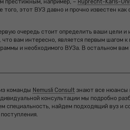
м престижным, например, –
Ruprecht-Karls-Uni
ее того, этот ВУЗ давно и прочно известен как
первую очередь стоит определить ваши цели и 
 что вам интересно, является первым шагом к
граммы и необходимого ВУЗа. В остальном ва
 из команды
Nemusli Consult
знают все нюансы 
ндивидуальной консультации мы подробно раз
ем специальность, найдем подходящий вуз и с
 поступления.