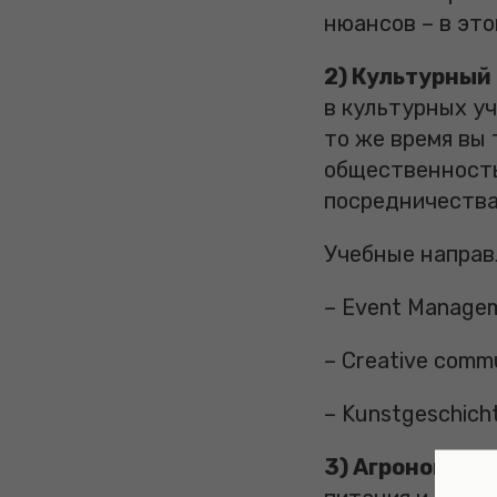
нюансов – в эт
2) Культурны
в культурных уч
то же время вы 
общественность
посредничества
Учебные направ
– Event Managem
– Creative comm
– Kunstgeschich
3) Агроном
. Се