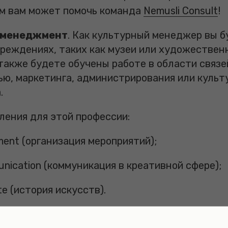
ом вам может помочь команда
Nemusli Consult
!
й менеджмент
. Как культурный менеджер вы 
реждениях, таких как музеи или художественн
также будете обучены работе в области связе
ю, маркетинга, администрирования или культ
.
ления для этой профессии:
ent (организация мероприятий);
unication (коммуникация в креативной сфере);
te (история искусств).
льскохозяйственные науки изучают производс