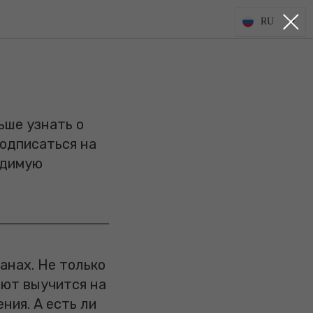
RU
ьше узнать о
подписаться на
одимую
анах. Не только
ают выучится на
ния. А есть ли