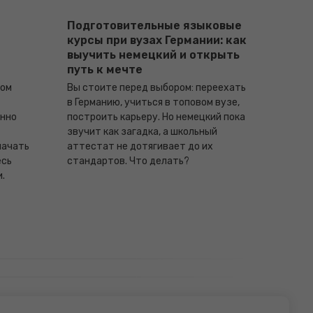
Подготовительные языковые
курсы при вузах Германии: как
выучить немецкий и открыть
путь к мечте
ком
Вы стоите перед выбором: переехать
в Германию, учиться в топовом вузе,
енно
построить карьеру. Но немецкий пока
звучит как загадка, а школьный
начать
аттестат не дотягивает до их
есь
стандартов. Что делать?
.