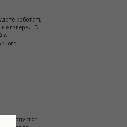
будете работать
ые галереи. В
й с
урного
тво продуктов