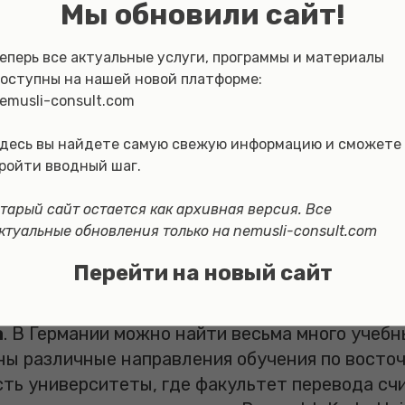
в посредством экономического использования 
Мы обновили сайт!
е экономическими и экологическими базовыми 
кохозяйственного производства. Они включают
еперь все актуальные услуги, программы и материалы
оводство, земледелие.
оступны на нашей новой платформе:
emusli-consult.com
алтинг
. В Германии, как стране с одной из са
десь вы найдете самую свежую информацию и сможете
, аудиторские и консалтинговые услуги востр
ройти вводный шаг.
емы. Можно целиться и на трудоустройство в
 компании.
тарый сайт остается как архивная версия. Все
ктуальные обновления только на nemusli-consult.com
 В учреждениях Германии, где можно выучитьс
ножество специализаций – начиная с мехатрон
Перейти на новый сайт
пьютерной инженерией.
а
. В Германии можно найти весьма много учебн
ны различные направления обучения по восто
сть университеты, где факультет перевода сч