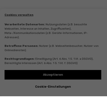
Cookies verwalten
Verarbeitete Datenarten:
Nutzungsdaten (z.B. besuchte
Webseiten, Interesse an Inhalten, Zugriffszeiten),
Meta-/Kommunikationsdaten (z.B. Geräte-Informationen, IP-
Adressen).
Betroffene Personen:
Nutzer (z.B. Webseitenbesucher, Nutzer von
Onlinediensten).
Rechtsgrundlagen:
Einwilligung (Art. 6 Abs. 1 S. 1 lit. a DSGVO),
Berechtigte Interessen (Art. 6 Abs. 1 S. 1 lit. f. DSGVO)
Akzeptieren
Cookie-Einstellungen