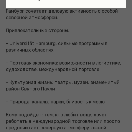
Гамбург сочетает деловую активность с особой
северной атмосферой.
Привлекательные стороны:
- Universität Hamburg: сильные программы в
различных областях
- Портовая экономика: возможности в логистике,
судоходстве, международной торговле
- Культурная жизнь: театры, музеи, знаменитый
район Святого Паули
- Природа: каналы, парки, близость к морю
Кому подойдет: тем, кто любит воду, хочет
работать в международной торговле или просто
предпочитает северную атмосферу южной.