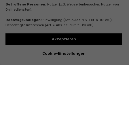
Betroffene Personen:
Nutzer (z.B. Webseitenbesucher, Nutzer von
Onlinediensten).
Rechtsgrundlagen:
Einwilligung (Art. 6 Abs. 1 S. 1 lit. a DSGVO),
Berechtigte Interessen (Art. 6 Abs. 1 S. 1 lit. f. DSGVO)
Akzeptieren
Cookie-Einstellungen
Instagram
Telegram
Whatsapp
Youtube