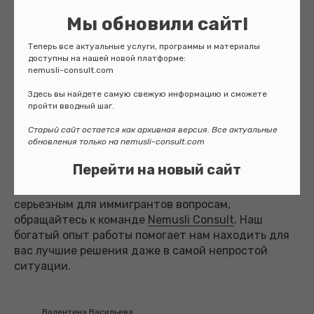
6) Чтобы увидеть результат, откликайтесь на все
Мы обновили сайт!
подходящие квартиры. Также не огорчайтесь, если
Теперь все актуальные услуги, программы и материалы
в течение дня вы откликнулись на множество
доступны на нашей новой платформе:
объявлений, а ответ вам еще не дали – он может
nemusli-consult.com
прийти спустя несколько дней или иногда даже
Здесь вы найдете самую свежую информацию и сможете
недель.
пройти вводный шаг.
Старый сайт остается как архивная версия. Все актуальные
обновления только на nemusli-consult.com
Перейти на новый сайт
Если вам нужна помощь в поиске жилья в ФРГ,
консультация и сопровождение по другим
серьезным для иммигрантов вопросам,
обращайтесь к команде
Nemusli Consult
. Наш
богатый опыт работы помогает нам находить для
вас лучшие решения даже в самой непростой
ситуации.
Валентина Васильева