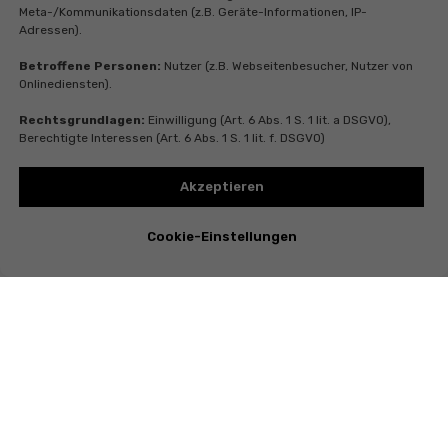
Meta-/Kommunikationsdaten (z.B. Geräte-Informationen, IP-
Adressen).
Betroffene Personen:
Nutzer (z.B. Webseitenbesucher, Nutzer von
Onlinediensten).
Rechtsgrundlagen:
Einwilligung (Art. 6 Abs. 1 S. 1 lit. a DSGVO),
Berechtigte Interessen (Art. 6 Abs. 1 S. 1 lit. f. DSGVO)
Akzeptieren
Cookie-Einstellungen
Instagram
Telegram
Whatsapp
Youtube