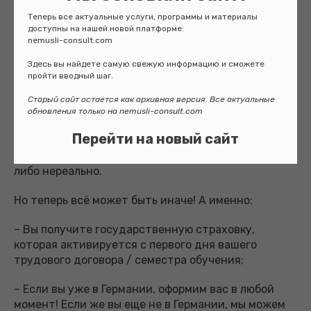
Теперь все актуальные услуги, программы и материалы
доступны на нашей новой платформе:
Подробнее
nemusli-consult.com
Здесь вы найдете самую свежую информацию и сможете
пройти вводный шаг.
От вас требуется лишь выбрать тариф, об
остальном – позаботимся мы сами!
Старый сайт остается как архивная версия. Все актуальные
обновления только на nemusli-consult.com
Это особенно полезно для тех, кто только
Перейти на новый сайт
планирует подачу на визу, ведь в этом случае
оформиться в страховой напрямую либо сложно,
либо нереально.
Но теперь всё может быть иначе! А именно:
– Вы получите государственную страховку,
которая активируется с первого дня вашего
трудового договора / семестра обучения;
– Если вы уже в Германии, оформим вас в любой
момент! Если же вы еще не в Германии, мы можем