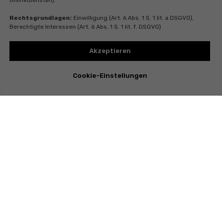
Onlinediensten).
Rechtsgrundlagen:
Einwilligung (Art. 6 Abs. 1 S. 1 lit. a DSGVO),
Berechtigte Interessen (Art. 6 Abs. 1 S. 1 lit. f. DSGVO)
Akzeptieren
Cookie-Einstellungen
Instagram
Telegram
Whatsapp
Youtube
Valentina Vasileva