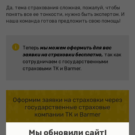
Да, тема страхования сложная, пожалуй, чтобы
понять все ее тонкости, нужно быть экспертом. И
наша команда готова предложить свою помощь!
Теперь
мы можем оформить для вас
заявки на страховки бесплатно,
так как
сотрудничаем с государственными
страховыми ТК и Barmer.
Мы обновили сайт!