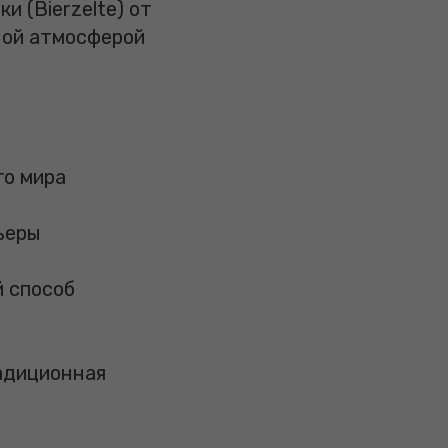
 (Bierzelte) от
ной атмосферой
го мира
ьеры
 способ
радиционная