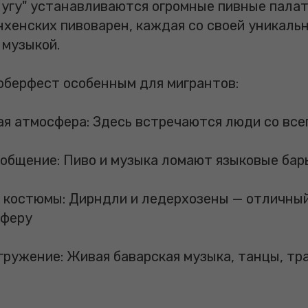
угу" устанавливаются огромные пивные палатки
хенских пивоварен, каждая со своей уникаль
 музыкой.
оберфест особенным для мигрантов:
я атмосфера: Здесь встречаются люди со все
 общение: Пиво и музыка ломают языковые бар
 костюмы: Дирндли и ледерхозены — отличный
сферу
огружение: Живая баварская музыка, танцы, т