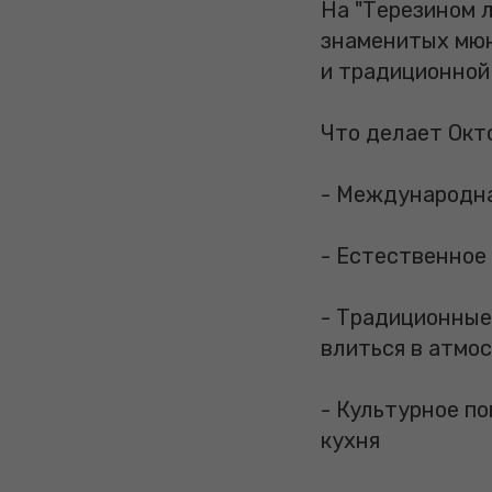
На "Терезином л
знаменитых мюн
и традиционной
Что делает Окт
- Международна
- Естественное
- Традиционные
влиться в атмо
- Культурное п
кухня