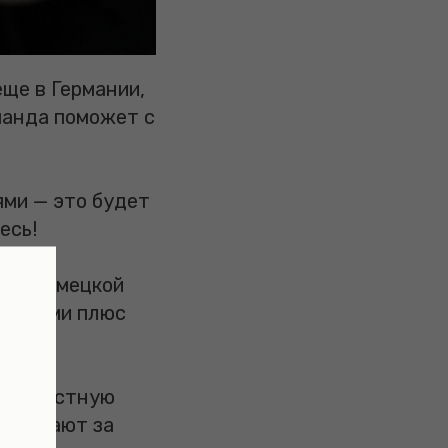
еще в Германии,
оманда поможет с
ями — это будет
есь!
во с немецкой
альными плюс
я в местную
 исчезают за