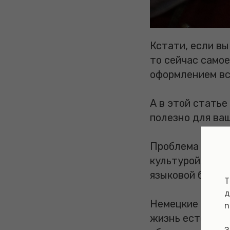
Кстати, если вы
то сейчас самое
оформлением вс
А в этой стать
полезно для ваш
Проблема в том,
культурой. Муз
языковой барьер
Т
д
Немецкие фести
n
жизнь естествен