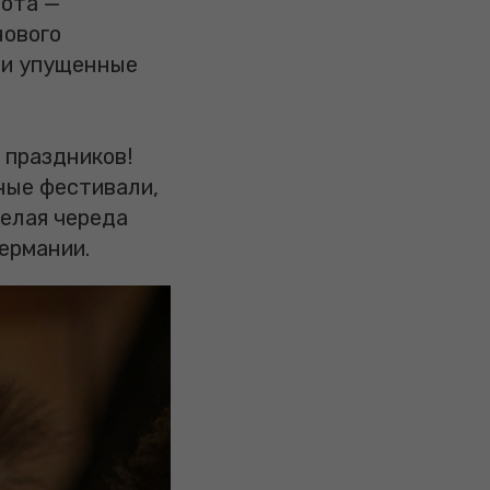
бота —
нового
 и упущенные
 праздников!
нные фестивали,
Целая череда
ермании.