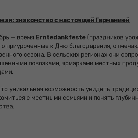
жая: знакомство с настоящей Германией
ябрь — время
Erntedankfeste
(праздников урож
то приуроченные к Дню благодарения, отмеча
венного сезона. В сельских регионах они соп
ашенными повозками, ярмарками местных прод
ами.
это уникальная возможность увидеть традиц
комиться с местными семьями и понять глубин
ства.