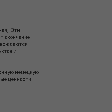
ая). Эти
ют окончание
ровождаются
уктов и
ионную немецкую
ные ценности