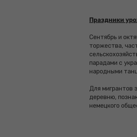
Праздники уро
Сентябрь и окт
торжества, час
сельскохозяйст
парадами с укр
народными танц
Для мигрантов 
деревню, позна
немецкого обще