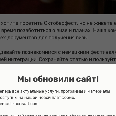
 хотите посетить Октоберфест, но не живете 
 время позаботиться о визе и планах. Наша к
ех документов для получения визы.
е давайте познакомимся с немецкими фестивал
ей интеграции. Сохраняйте статью и пользуйт
 что многие не знают, с чего начать знакомст
Мы обновили сайт!
еи кажутся скучными, театры — слишком форм
, а еще он мешает заводить знакомства.
еперь все актуальные услуги, программы и материалы
оступны на нашей новой платформе:
вали — это уникальная возможность окунутьс
emusli-consult.com
но и непринужденно. Здесь language barriers