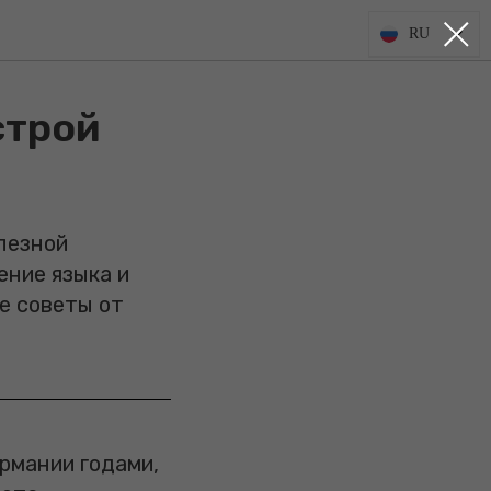
RU
строй
лезной
ение языка и
е советы от
рмании годами,