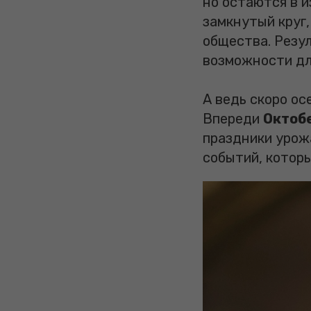
но остаются в 
замкнутый круг,
общества. Резу
возможности дл
А ведь скоро ос
Впереди
Октобе
праздники урож
событий, которы