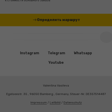
к стоимости основного заказа
Определить маршрут
Instagram
Telegram
Whatsapp
Youtube
Valentina Vasileva
Egelseestr. 35 , 96050 Bamberg , Germany, Steuer-Nr. DE357514487
Impressum
/
Leitbild
/
Datenschutz