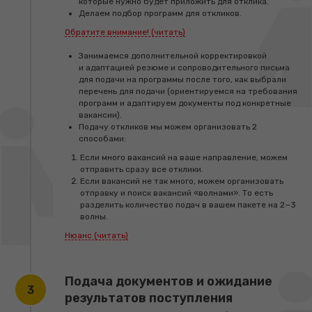
которые нужно будет приложить для отклика.
Делаем подбор программ для откликов.
Обратите внимание! (читать)
Занимаемся дополнительной корректировкой
и адаптацией резюме и сопроводительного письма
для подачи на программы после того, как выбрали
Базовый
перечень для подачи (ориентируемся на требования
программ и адаптируем документы под конкретные
вакансии).
(Подача до 30 программ)
Подачу откликов мы можем организовать 2
способами:
*подойдет для тех, кто определился с одним
Если много вакансий на ваше направление, можем
направлением и на это направление открыто
отправить сразу все отклики.
много вакансий, для направлений
Если вакансий не так много, можем организовать
с невысоким конкурсом
отправку и поиск вакансий «волнами». То есть
разделить количество подач в вашем пакете на 2−3
волны.
Полное ведение процесса подготовки
Нюанс (читать)
и подача на программы (до 30 программ).
Подробнее с процессом можно
ознакомиться
здесь
.
Подача документов и ожидание
Доступ к материалам, как подготовиться
результатов поступления
к собеседованию в Германии на дуальные