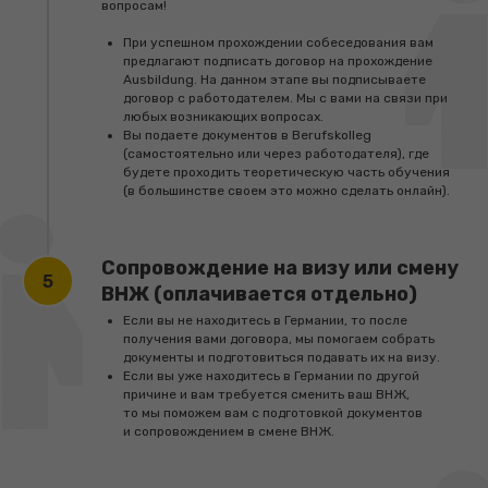
вопросам!
(Подача до 40 программ)
При успешном прохождении собеседования вам
предлагают подписать договор на прохождение
Ausbildung. На данном этапе вы подписываете
*подойдет для тех, кто хотел бы подаваться
договор с работодателем. Мы с вами на связи при
на несколько направлений, на которых
любых возникающих вопросах.
открыто много вакансий, средний конкурс
Вы подаете документов в Berufskolleg
на направление
(самостоятельно или через работодателя), где
будете проходить теоретическую часть обучения
(в большинстве своем это можно сделать онлайн).
Полное ведение процесса подготовки
и подача на программы (до 40 программ).
Подробнее с процессом можно
Сопровождение на визу или смену
ознакомиться
здесь
.
ВНЖ (оплачивается отдельно)
Доступ к материалам, как подготовиться
Если вы не находитесь в Германии, то после
к собеседованию в Германии на дуальные
получения вами договора, мы помогаем собрать
направления.
документы и подготовиться подавать их на визу.
Если вы уже находитесь в Германии по другой
Поддержка в чате с ПН по СБ в течение всего
причине и вам требуется сменить ваш ВНЖ,
времени совместной работы.
то мы поможем вам с подготовкой документов
и сопровождением в смене ВНЖ.
Доступ к системе для отслеживания
процесса работы с куратором.