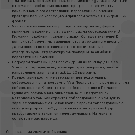
Для поиска места для прохождения Ausbildung / Duales Studium
в Германии необходимо сильное, продающее резюме. Мы
поможем вам в его составлении, переведем на немецкий,
проведем полную коррекцию и приведем резюме в выигрышный
формат.
Чаще всего именно по сопроводительному письму фирма
принимает решение о приглашении вас на собеседование. В
Германии подобным письмам придают большое значение! В
рамках этой услуги мы распишем структуру данного письма и
дадим советы по его написанию. Готовый текст мы
отредактируем, отформатируем, проверим на ошибки и
переведем на немецкий.
Подберем программы для прохождения Ausbildung / Duales
Studium, подходящие под ваши критерии (например, регион,
направление, зарплата и т.д.). До 20 программ.
Предоставим доступ к материалам для подготовки к
собеседованию на программу. Ура! После отклика вам назначили
собеседование. К подготовке к собеседованию в Германии
нужно отнестись очень внимательно. Мы подготовили
материалы о том, как строится собеседование, с чем нужно
заранее ознакомиться. И как вообще пройти собеседование с
немецким рекрутером? Доступ ко всем материалам будет
предоставлен в закрытом телеграм-канале. Материалы
остаются у вас навсегда.
Срок оказания услуги: от 1 месяца.