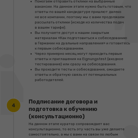
Помогаем отправить отклики на выбранные
направления.
вакансии. На данном этапе нужно быть готовым, что
ответы по вашей кандидатуре пришлют далеко
Поддержка в чате с ПН по СБ в течение всего
не все компании, поэтому мы с вами продолжаем
времени совместной работы.
рассылать отклики (исходя из количества подач
в вашем тарифе).
Доступ к системе для отслеживания
Вы получаете доступ к нашим закрытым
процесса работы с куратором.
материалам «Как подготовиться к собеседованию
в Германии на дуальные направления» и готовитесь
1 видеоконсультация в процессе работы
к первым собеседованиям.
с разбором любых ваших вопросов.
Через примерно месяц могут приходить первые
ответы и приглашения на Eignungstest (входное
Скидка 10% на визовое сопровождение или
тестирование) или сразу на собеседования.
сопровождение на подачу/смену ВНЖ.
Вы проходите тесты и собеседования, ожидаете
ответы и обратную связь от потенциальных
работодателей.
Стоимость: €1990
возможна беспроцентная рассрочка
Подписание договора и
Заказать
подготовка к обучению
(консультационно)
На данном этапе куратор сопровождает вас
консультационно, то есть эту часть вы уже делаете
Комфорт
самостоятельно, а мы с вами на связи по любым