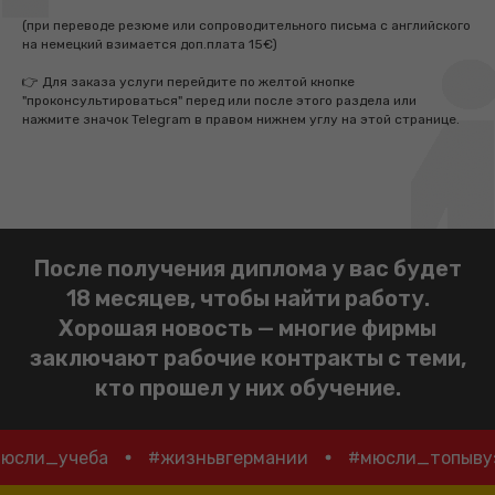
(при переводе резюме или сопроводительного письма с английского
на немецкий взимается доп.плата 15€)
👉 Для заказа услуги перейдите по желтой кнопке
"проконсультироваться" перед или после этого раздела или
нажмите значок Telegram в правом нижнем углу на этой странице.
После получения диплома у вас будет
18 месяцев, чтобы найти работу.
Хорошая новость — многие фирмы
заключают рабочие контракты с теми,
кто прошел у них обучение.
#мюсли_учеба
#жизньвгермании
#мюсли_